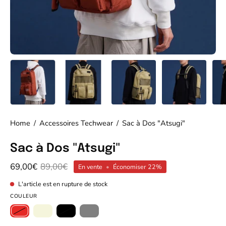
Home
/
Accessoires Techwear
/
Sac à Dos "Atsugi"
Sac à Dos "Atsugi"
69,00€
89,00€
En vente
•
Économiser
22%
L'article est en rupture de stock
COULEUR